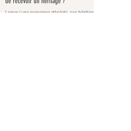
Quelles sont les différentes possibilités
de recevoir un héritage ?
Lorsqu'une personne décède, ses héritiers
potentiels - les successibles - choisissent de
recevoir ou non son patrimoine. Cette liberté
de...
Archives
juillet 2026
(2)
2 posts
juin 2026
(2)
2 posts
mai 2026
(3)
3 posts
avril 2026
(2)
2 posts