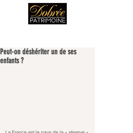
Peut-on déshériter un de ses
enfants ?
La France est le pays de la « réserve », 