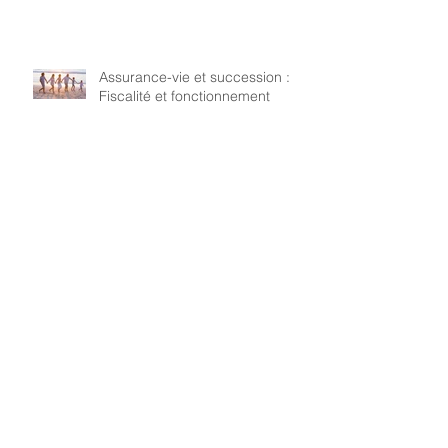
Assurance-vie et succession :
Fiscalité et fonctionnement
Payer moins d'impôts en 2026 :
10 cas concrets expliqués
Comment créer une SCI avec
ses enfants majeurs ?
Investir dans l’or : Une valeur
refuge en 2026